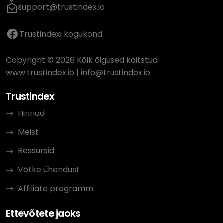
support@trustindex.io
Trustindexi kogukond
Copyright © 2026 Kõik õigused kaitstud
www.trustindex.io
|
info@trustindex.io
Trustindex
Hinnad
Meist
Ressursid
Võtke ühendust
Affiliate programm
Ettevõtete jaoks