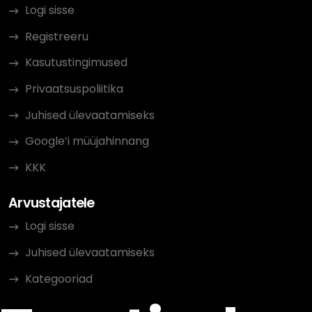
Logi sisse
Registreeru
Kasutustingimused
Privaatsuspoliitika
Juhised ülevaatamiseks
Google’i müüjahinnang
KKK
Arvustajatele
Logi sisse
Juhised ülevaatamiseks
Kategooriad