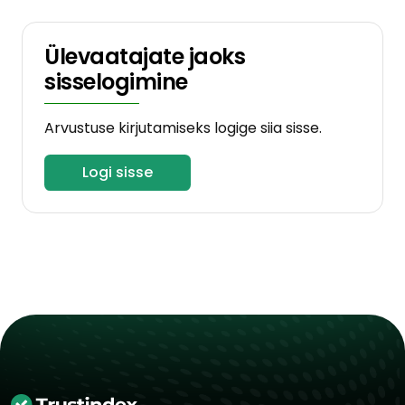
Ülevaatajate jaoks
sisselogimine
Arvustuse kirjutamiseks logige siia sisse.
Logi sisse