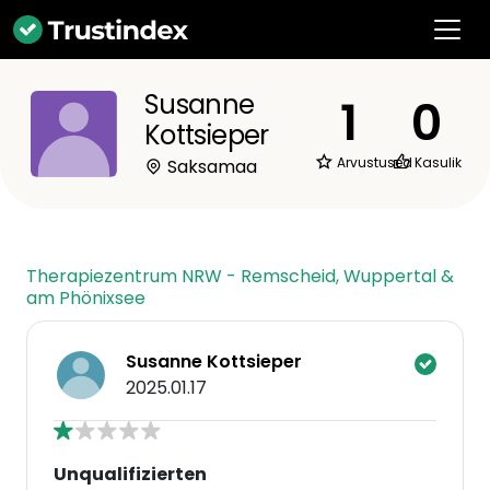
Susanne
1
0
Kottsieper
Arvustused
Kasulik
Saksamaa
Therapiezentrum NRW - Remscheid, Wuppertal &
am Phönixsee
Susanne Kottsieper
2025.01.17
Unqualifizierten