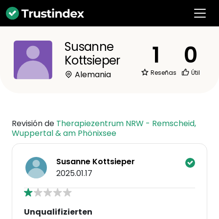
Susanne
1
0
Kottsieper
Reseñas
Útil
Alemania
Revisión de
Therapiezentrum NRW - Remscheid,
Wuppertal & am Phönixsee
Susanne Kottsieper
2025.01.17
Unqualifizierten