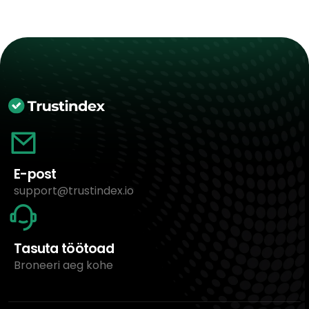
E-post
support@trustindex.io
Tasuta töötoad
Broneeri aeg kohe