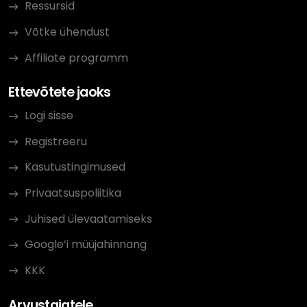
Ressursid
Võtke ühendust
Affiliate programm
Ettevõtete jaoks
Logi sisse
Registreeru
Kasutustingimused
Privaatsuspoliitika
Juhised ülevaatamiseks
Google’i müüjahinnang
KKK
Arvustajatele