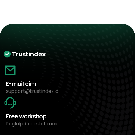
E-mail cím
support@trustindex.io
Free workshop
Foglalj időpontot most