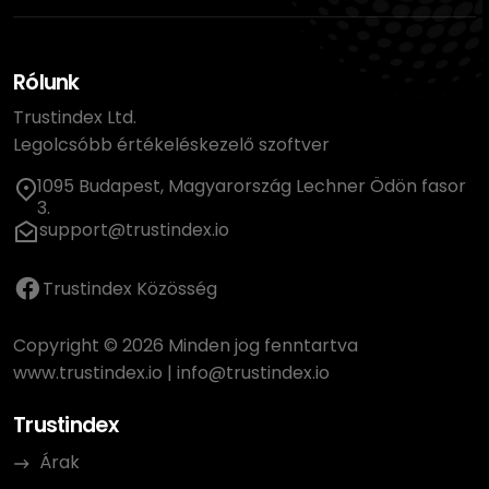
Rólunk
Trustindex Ltd.
Legolcsóbb értékeléskezelő szoftver
1095 Budapest, Magyarország Lechner Ödön fasor
3.
support@trustindex.io
Trustindex Közösség
Copyright © 2026 Minden jog fenntartva
www.trustindex.io
|
info@trustindex.io
Trustindex
Árak