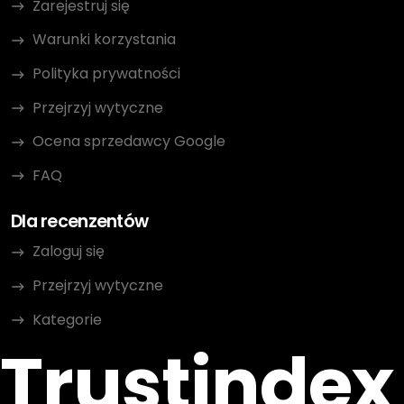
Zarejestruj się
Warunki korzystania
Polityka prywatności
Przejrzyj wytyczne
Ocena sprzedawcy Google
FAQ
Dla recenzentów
Zaloguj się
Przejrzyj wytyczne
Kategorie
Trustindex