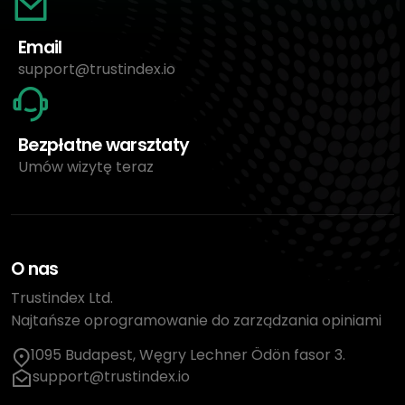
Email
support@trustindex.io
Bezpłatne warsztaty
Umów wizytę teraz
O nas
Trustindex Ltd.
Najtańsze oprogramowanie do zarządzania opiniami
1095 Budapest, Węgry Lechner Ödön fasor 3.
support@trustindex.io