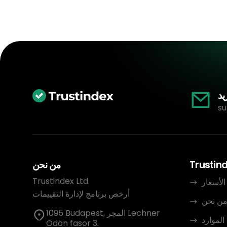
يد
su
Trustin
من نحن
Trustindex Ltd.
الأسعار
أرخص برنامج لإدارة التقييمات
ن نحن
1095 Budapest, المجر Lechner
الموارد
Ödön fasor 3.