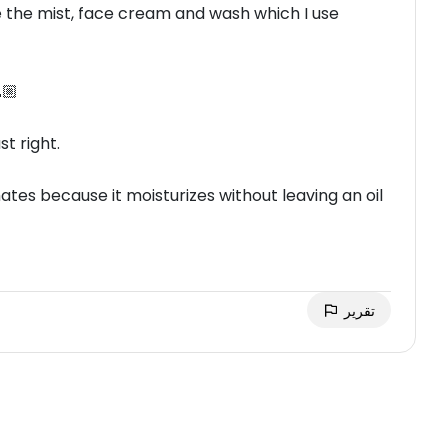
ve the mist, face cream and wash which I use
🏼
st right.
ates because it moisturizes without leaving an oil
تقرير