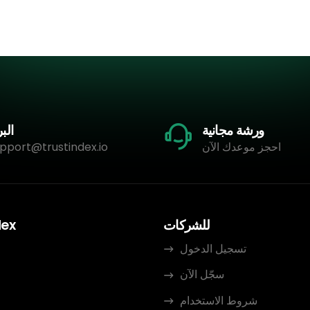
ورشة مجانية
البر
احجز موعدك الآن
pport@trustindex.io
للشركات
dex
تسجيل الدخول
سجّل الآن
م
شروط الاستخدام