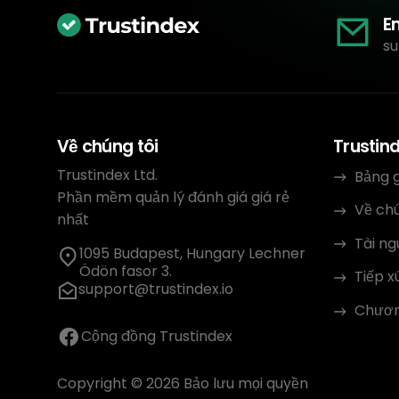
E
su
Về chúng tôi
Trustin
Trustindex Ltd.
Bảng g
Phần mềm quản lý đánh giá giá rẻ
Về chú
nhất
Tài n
1095 Budapest, Hungary Lechner
Ödön fasor 3.
Tiếp x
support@trustindex.io
Chương
Cộng đồng Trustindex
Copyright © 2026 Bảo lưu mọi quyền