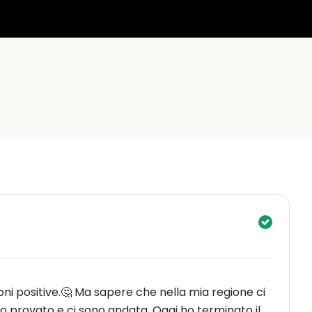
oni positive.🤔 Ma sapere che nella mia regione ci
 provato e ci sono andata. Oggi ho terminato il