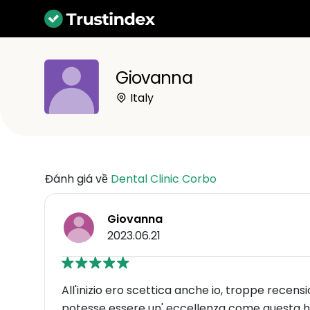
Giovanna
Italy
Đánh giá về
Dental Clinic Corbo
Giovanna
2023.06.21
All'inizio ero scettica anche io, troppe recensi
potesse essere un' eccellenza come questa ho