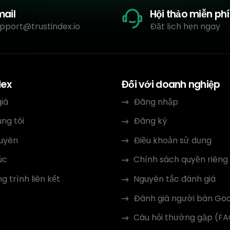
mail
Hội thảo miễn phí
pport@trustindex.io
Đặt lịch hẹn ngay
dex
Đối với doanh nghiệp
iá
Đăng nhập
ng tôi
Đăng ký
guyên
Điều khoản sử dụng
úc
Chính sách quyền riêng
 trình liên kết
Nguyên tắc đánh giá
Đánh giá người bán Go
Câu hỏi thường gặp (F