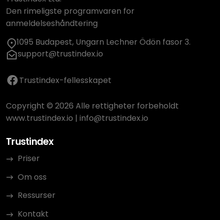
Den rimeligste programvaren for
anmeldelseshåndtering
1095 Budapest, Ungarn Lechner Ödön fasor 3.
support@trustindex.io
Trustindex-fellesskapet
Copyright © 2026 Alle rettigheter forbeholdt
www.trustindex.io
|
info@trustindex.io
Trustindex
Priser
Om oss
Ressurser
Kontakt