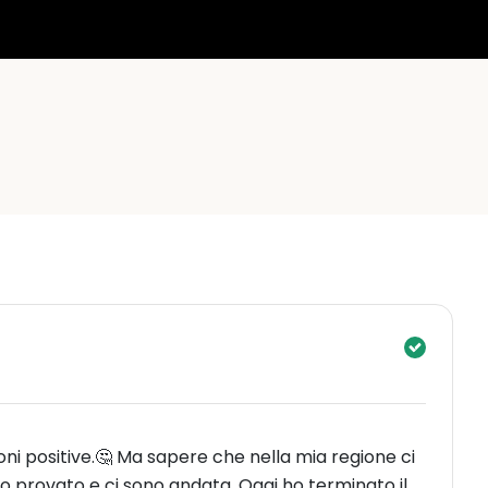
oni positive.🤔 Ma sapere che nella mia regione ci
 provato e ci sono andata. Oggi ho terminato il