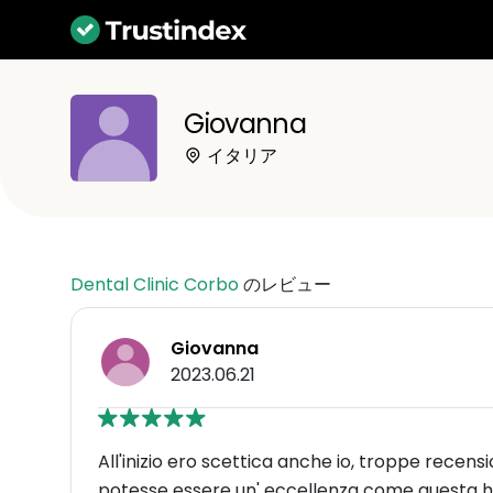
Giovanna
イタリア
Dental Clinic Corbo
のレビュー
Giovanna
2023.06.21
All'inizio ero scettica anche io, troppe recensi
potesse essere un' eccellenza come questa ho