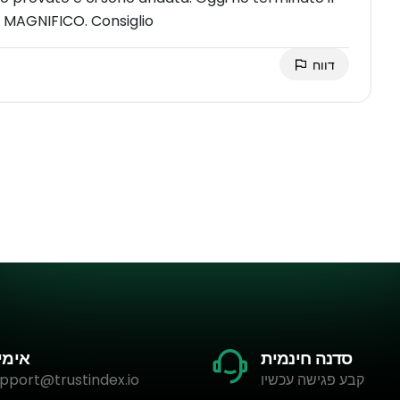
f MAGNIFICO. Consiglio
דווח
סדנה חינמית
אימי
קבע פגישה עכשיו
pport@trustindex.io