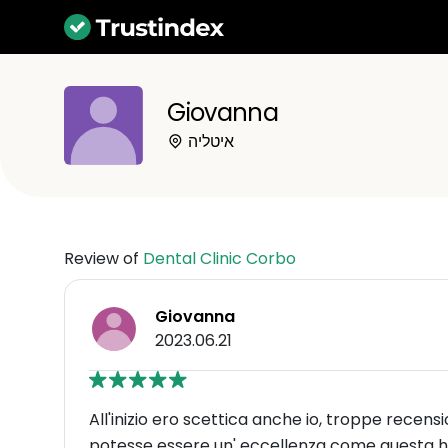
Giovanna
איטליה
Review of
Dental Clinic Corbo
Giovanna
2023.06.21
All'inizio ero scettica anche io, troppe recensi
potesse essere un' eccellenza come questa ho