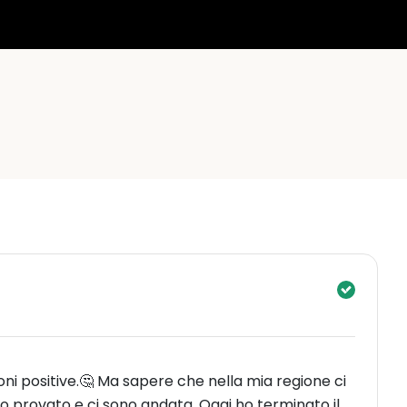
oni positive.🤔 Ma sapere che nella mia regione ci
 provato e ci sono andata. Oggi ho terminato il