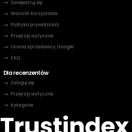
Zarejestruj się
Warunki korzystania
Polityka prywatności
Przejrzyj wytyczne
Ocena sprzedawcy Google
FAQ
Dla recenzentów
Zaloguj się
Przejrzyj wytyczne
Kategorie
Trustindex