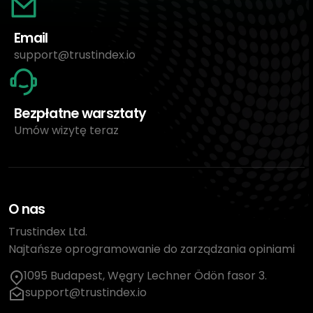
Email
support@trustindex.io
Bezpłatne warsztaty
Umów wizytę teraz
O nas
Trustindex Ltd.
Najtańsze oprogramowanie do zarządzania opiniami
1095 Budapest, Węgry Lechner Ödön fasor 3.
support@trustindex.io