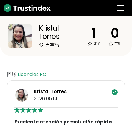
Kristal
1
0
Torres
评论
有用
巴拿马
回顾
Licencias PC
Kristal Torres
2026.05.14
Excelente atención y resolución rápida