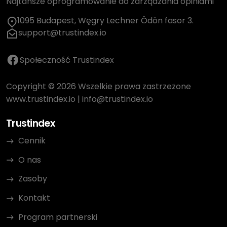
Najtańsze oprogramowanie do zarządzania opiniami
1095 Budapest, Węgry Lechner Ödön fasor 3.
support@trustindex.io
Społeczność Trustindex
Copyright © 2026 Wszelkie prawa zastrzeżone
www.trustindex.io
|
info@trustindex.io
Trustindex
Cennik
O nas
Zasoby
Kontakt
Program partnerski