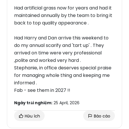
Had artificial grass now for years and had it
maintained annually by the team to bring it
back to top quality appearance .
Had Harry and Dan arrive this weekend to
do my annual scarify and 'tart up' . They
arrived on time were very professional
,polite and worked very hard .
Stephanie, in office deserves special praise
for managing whole thing and keeping me
informed .
Fab - see them in 2027 !!
Ngày trải nghiệm:
25 April, 2026
Hữu ích
Báo cáo