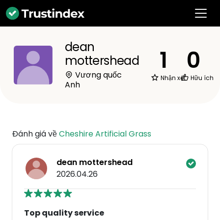
dean
1
0
mottershead
Vương quốc
Nhận xét
Hữu ích
Anh
Đánh giá về
Cheshire Artificial Grass
dean mottershead
2026.04.26
Top quality service