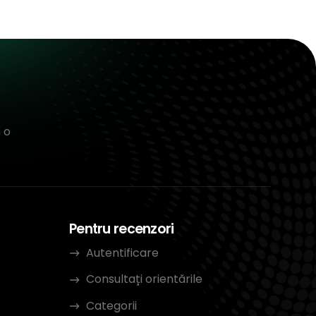
 o
Pentru recenzori
Autentificare
Consultați orientările
Categorii