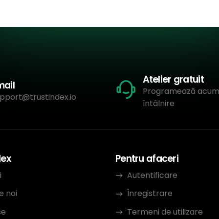
Atelier gratuit
mail
Programează acum
pport@trustindex.io
întâlnire
dex
Pentru afaceri
i
Autentificare
e noi
Înregistrare
se
Termeni de utilizare