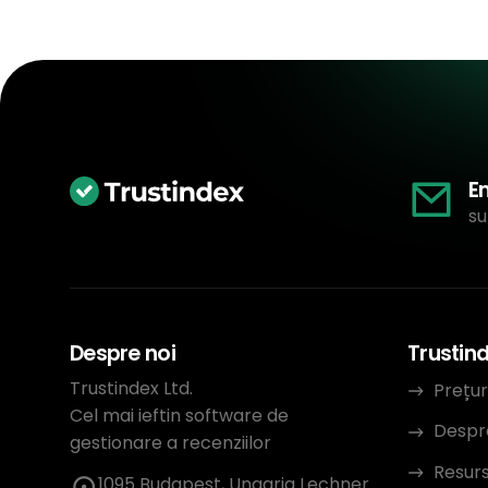
E
su
Despre noi
Trustin
Trustindex Ltd.
Prețur
Cel mai ieftin software de
Despr
gestionare a recenziilor
Resur
1095 Budapest, Ungaria Lechner