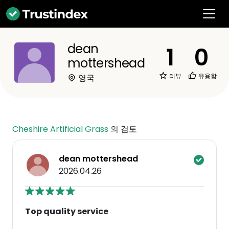
dean
1
0
mottershead
리뷰
유용함
영국
Cheshire Artificial Grass
의 검토
dean mottershead
2026.04.26
Top quality service