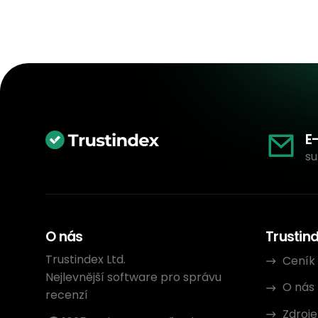
E
su
O nás
Trustin
Trustindex Ltd.
Ceník
Nejlevnější software pro správu
O nás
recenzí
Zdroje