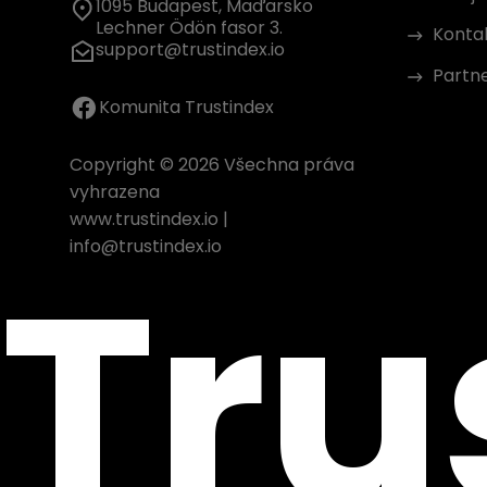
1095 Budapest, Maďarsko
Lechner Ödön fasor 3.
Konta
support@trustindex.io
Partn
Komunita Trustindex
Copyright © 2026 Všechna práva
vyhrazena
www.trustindex.io
|
Tru
info@trustindex.io