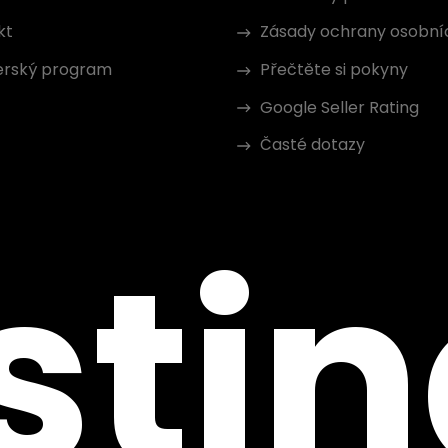
kt
Zásady ochrany osobní
erský program
Přečtěte si pokyny
Google Seller Rating
Časté dotazy
sti