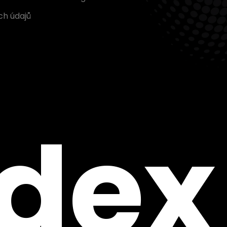
ch údajů
ndex