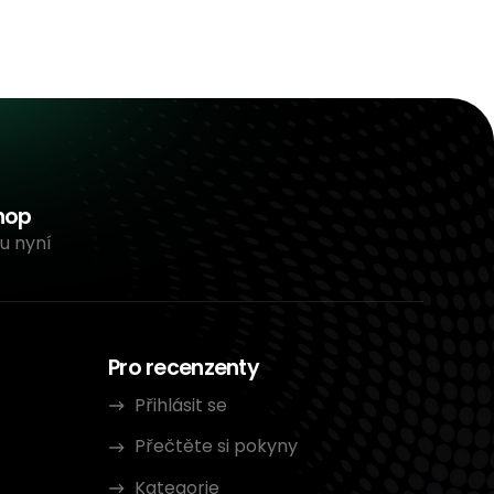
hop
u nyní
Pro recenzenty
Přihlásit se
Přečtěte si pokyny
Kategorie