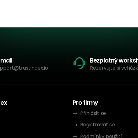
-mail
Bezplatný works
pport@trustindex.io
Rezervujte si schůzk
dex
Pro firmy
Přihlásit se
Registrovat se
Podmínky použití