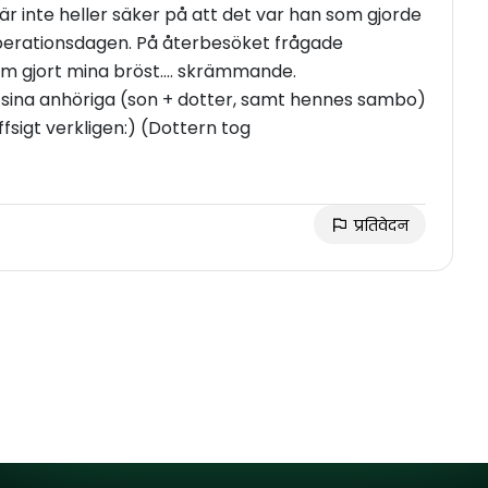
r inte heller säker på att det var han som gjorde
perationsdagen. På återbesöket frågade
m gjort mina bröst.... skrämmande.
t sina anhöriga (son + dotter, samt hennes sambo)
att skriva recensioner med högsta betyg. Proffsigt verkligen:) (Dottern tog
प्रतिवेदन