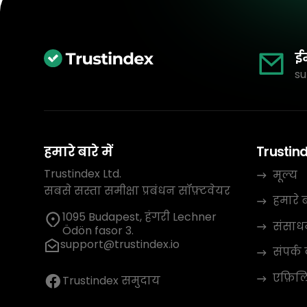
ई
su
हमारे बारे में
Trustin
Trustindex Ltd.
मूल्य
सबसे सस्ता समीक्षा प्रबंधन सॉफ़्टवेयर
हमारे बा
1095 Budapest, हंगरी Lechner
संसाध
Ödön fasor 3.
support@trustindex.io
संपर्क 
एफ़िलिए
Trustindex समुदाय