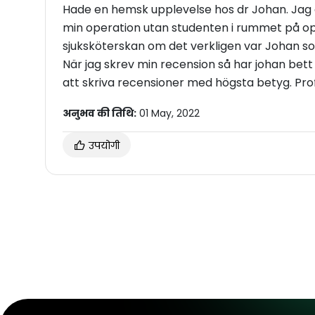
Hade en hemsk upplevelse hos dr Johan. Jag ä
min operation utan studenten i rummet på o
sjuksköterskan om det verkligen var Johan so
När jag skrev min recension så har johan bet
अनुभव की तिथि:
01 May, 2022
उपयोगी