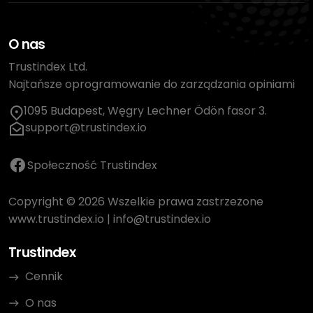
O nas
Trustindex Ltd.
Najtańsze oprogramowanie do zarządzania opiniami
1095 Budapest, Węgry Lechner Ödön fasor 3.
support@trustindex.io
Społeczność Trustindex
Copyright © 2026 Wszelkie prawa zastrzeżone
www.trustindex.io
|
info@trustindex.io
Trustindex
Cennik
O nas