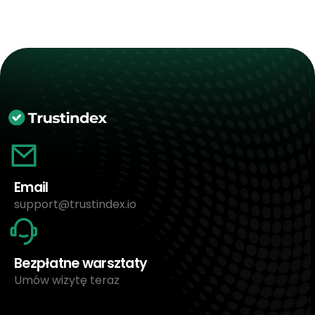
Email
support@trustindex.io
Bezpłatne warsztaty
Umów wizytę teraz