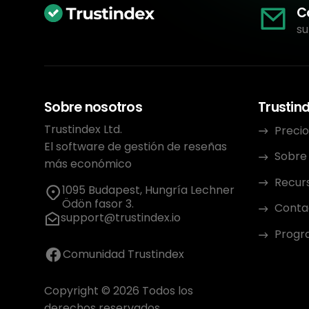
C
su
Sobre nosotros
Trustin
Trustindex Ltd.
Precio
El software de gestión de reseñas
Sobre
más económico
Recur
1095 Budapest, Hungría Lechner
Ödön fasor 3.
Conta
support@trustindex.io
Progra
Comunidad Trustindex
Copyright © 2026 Todos los
derechos reservados