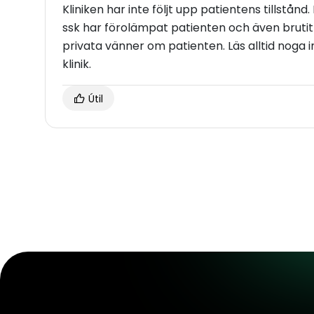
Kliniken har inte följt upp patientens tillstån
ssk har förolämpat patienten och även brutit 
privata vänner om patienten. Läs alltid noga
klinik.
Útil