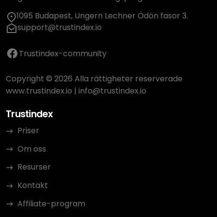
1095 Budapest, Ungern Lechner Ödön fasor 3.
support@trustindex.io
Trustindex-community
Copyright © 2026 Alla rättigheter reserverade
www.trustindex.io
|
info@trustindex.io
Trustindex
Priser
Om oss
Resurser
Kontakt
Affiliate-program