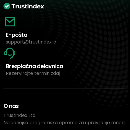
E-pošta
support@trustindex.io
Brezplačna delavnica
Rezervirajte termin zdaj
O nas
Trustindex Ltd.
Najcenejša programska oprema za upravljanje mnenj