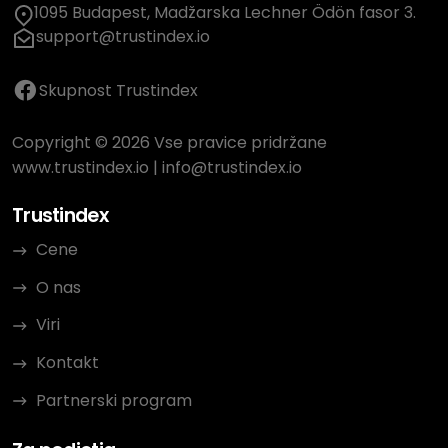
1095 Budapest, Madžarska Lechner Ödön fasor 3.
support@trustindex.io
Skupnost Trustindex
Copyright © 2026 Vse pravice pridržane
www.trustindex.io
|
info@trustindex.io
Trustindex
Cene
O nas
Viri
Kontakt
Partnerski program