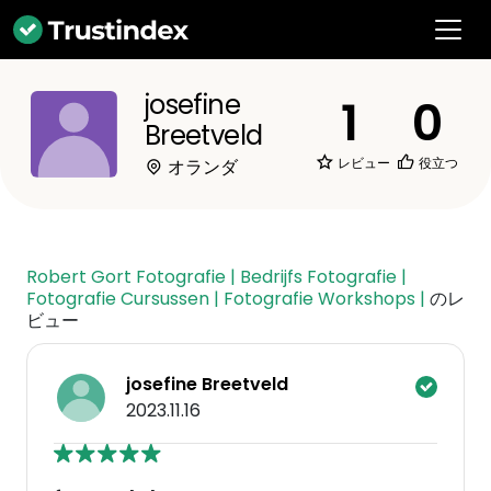
josefine
1
0
Breetveld
レビュー
役立つ
オランダ
Robert Gort Fotografie | Bedrijfs Fotografie |
Fotografie Cursussen | Fotografie Workshops |
のレ
ビュー
josefine Breetveld
2023.11.16