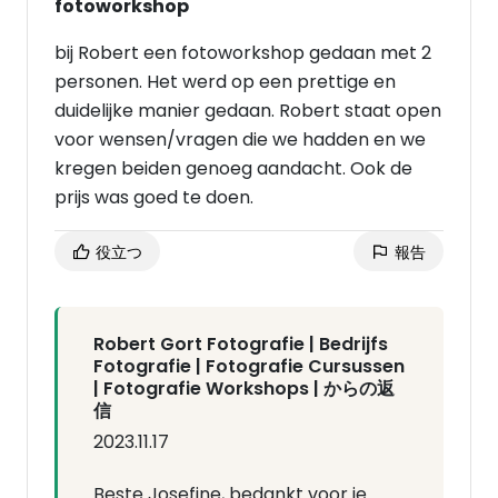
fotoworkshop
bij Robert een fotoworkshop gedaan met 2
personen. Het werd op een prettige en
duidelijke manier gedaan. Robert staat open
voor wensen/vragen die we hadden en we
kregen beiden genoeg aandacht. Ook de
prijs was goed te doen.
役立つ
報告
Robert Gort Fotografie | Bedrijfs
Fotografie | Fotografie Cursussen
| Fotografie Workshops | からの返
信
2023.11.17
Beste Josefine, bedankt voor je