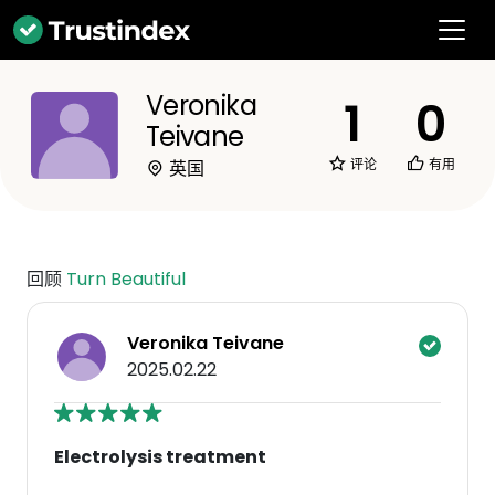
Veronika
1
0
Teivane
评论
有用
英国
回顾
Turn Beautiful
Veronika Teivane
2025.02.22
Electrolysis treatment