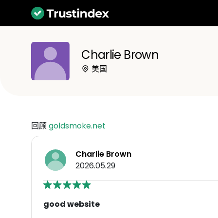
Charlie Brown
美国
回顾
goldsmoke.net
Charlie Brown
2026.05.29
good website