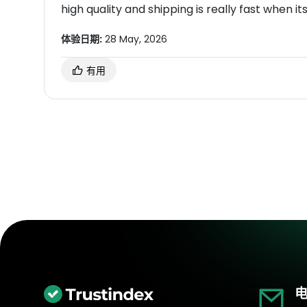
high quality and shipping is really fast when it
体验日期:
28 May, 2026
有用
电