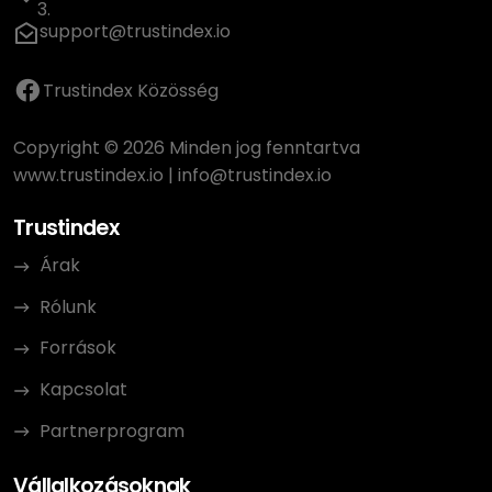
3.
support@trustindex.io
Trustindex Közösség
Copyright © 2026 Minden jog fenntartva
www.trustindex.io
|
info@trustindex.io
Trustindex
Árak
Rólunk
Források
Kapcsolat
Partnerprogram
Vállalkozásoknak