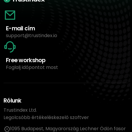
E-mail cím
support@trustindex.io
Free workshop
Foglalj időpontot most
Rólunk
Trustindex Ltd.
Legolcsóbb értékeléskezelő szoftver
1095 Budapest, Magyarország Lechner Ödön fasor