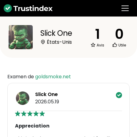
1
0
Slick One
États-Unis
Avis
Utile
Examen de
goldsmoke.net
Slick One
2026.05.19
Appreciation