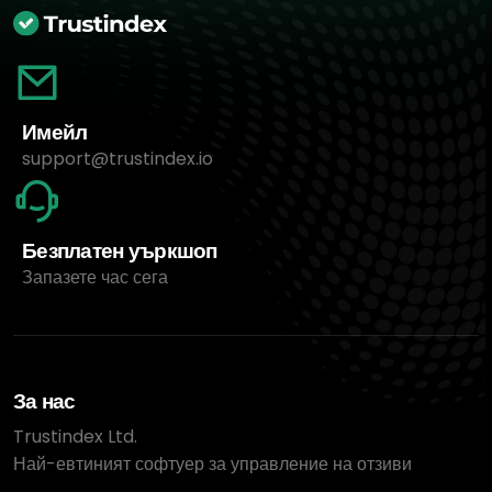
Имейл
support@trustindex.io
Безплатен уъркшоп
Запазете час сега
За нас
Trustindex Ltd.
Най-евтиният софтуер за управление на отзиви