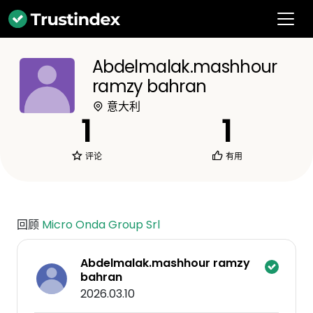
Abdelmalak.mashhour
ramzy bahran
意大利
1
1
评论
有用
回顾
Micro Onda Group Srl
Abdelmalak.mashhour ramzy
bahran
2026.03.10