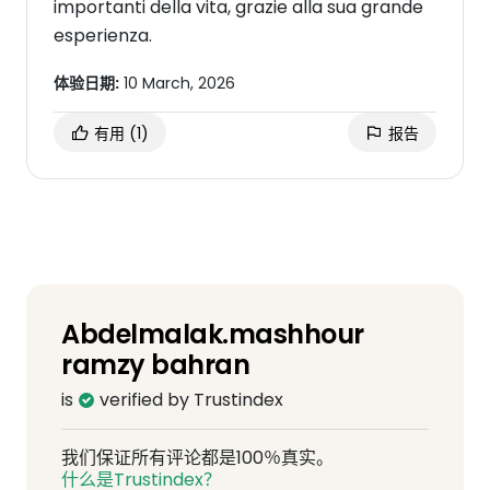
importanti della vita, grazie alla sua grande
esperienza.
体验日期:
10 March, 2026
有用
(1)
报告
Abdelmalak.mashhour
ramzy bahran
is
verified by Trustindex
我们保证所有评论都是100％真实。
什么是Trustindex？