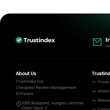
E
su
About Us
Trustin
Trustindex Ltd.
Prices
Cheapest Review Management
About
Software
Resou
1095 Budapest, Hungary Lechner
Ödön fasor 3.
Conta