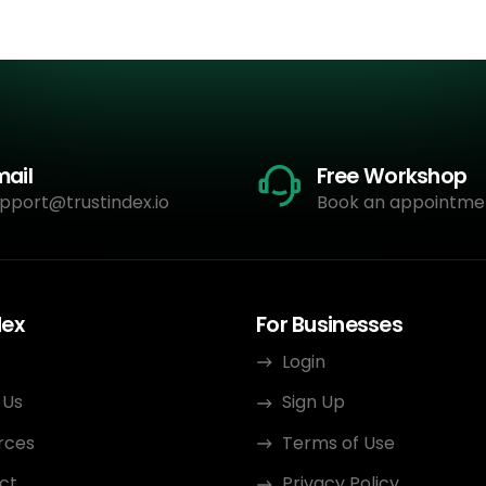
mail
Free Workshop
pport@trustindex.io
Book an appointme
dex
For Businesses
Login
 Us
Sign Up
rces
Terms of Use
ct
Privacy Policy