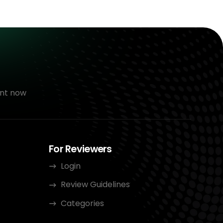
nt now
For Reviewers
Login
Review Guidelines
Categories