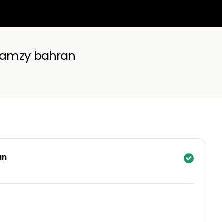
ramzy bahran
an