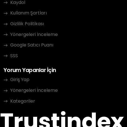
Kaydol
Kullanım Şartları
Gizlilik Politikası
Yönergeleri İnceleme
Google Satıcı Puanı
SSS
Yorum Yapanlar İçin
Giriş Yap
Yönergeleri İnceleme
Kategoriler
Trustindex