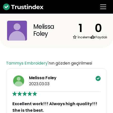
1
0
Melissa
Foley
İncelemeler
Faydalı
Tammys Embroidery
'nın gözden geçirilmesi
Melissa Foley
2023.03.03
Excellent work!!! Always high quality!!!
She is the best.