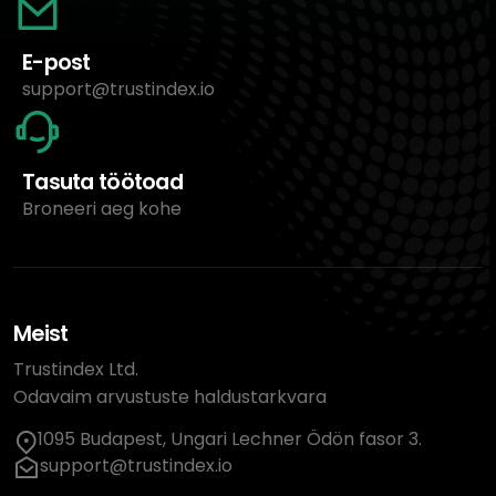
E-post
support@trustindex.io
Tasuta töötoad
Broneeri aeg kohe
Meist
Trustindex Ltd.
Odavaim arvustuste haldustarkvara
1095 Budapest, Ungari Lechner Ödön fasor 3.
support@trustindex.io