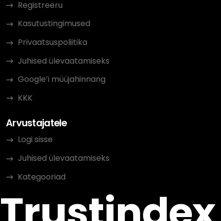
Registreeru
Kasutustingimused
Privaatsuspoliitika
Juhised ülevaatamiseks
Google’i müüjahinnang
KKK
Arvustajatele
Logi sisse
Juhised ülevaatamiseks
Kategooriad
Trustindex