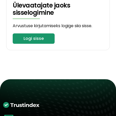
Ülevaatajate jaoks
sisselogimine
Arvustuse kirjutamiseks logige siia sisse.
Logi sisse