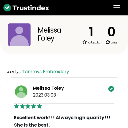
1
0
Melissa
Foley
مفيد
التقييمات
Tammys Embroidery
مراجعة
Melissa Foley
2023.03.03
Excellent work!!! Always high quality!!!
She is the best.