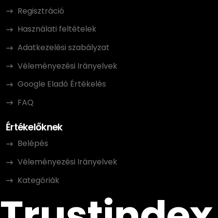
Regisztráció
Használati feltételek
Adatkezelési szabályzat
Véleményezési Irányelvek
Google Eladó Értékelés
FAQ
Értékelőknek
Belépés
Véleményezési Irányelvek
Kategóriák
Trustindex