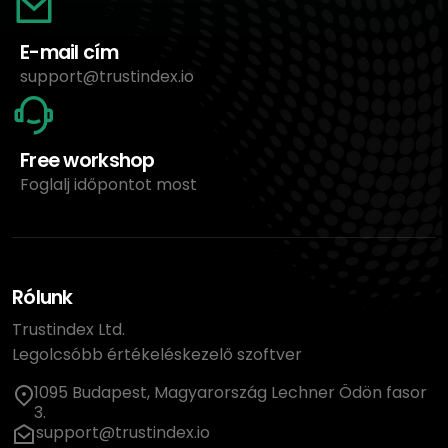
E-mail cím
support@trustindex.io
Free workshop
Foglalj időpontot most
Rólunk
Trustindex Ltd.
Legolcsóbb értékeléskezelő szoftver
1095 Budapest, Magyarország Lechner Ödön fasor
3.
support@trustindex.io