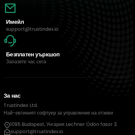
Имейл
support@trustindex.io
Безплатен уъркшоп
Запазете час сега
За нас
Trustindex Ltd.
Най-евтиният софтуер за управление на отзиви
1095 Budapest, Унгария Lechner Ödön fasor 3.
support@trustindex.io