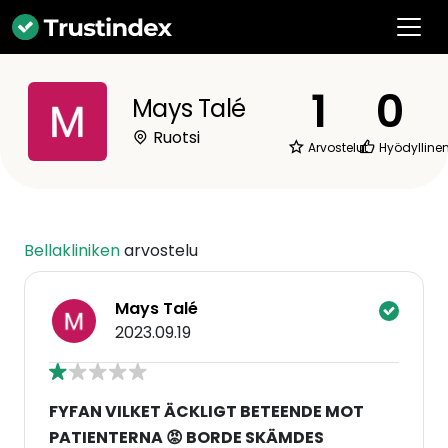
1
0
Mays Talé
Ruotsi
Arvostelut
Hyödylline
Bellakliniken
arvostelu
Mays Talé
2023.09.19
FYFAN VILKET ÄCKLIGT BETEENDE MOT
PATIENTERNA 😡 BORDE SKÄMDES