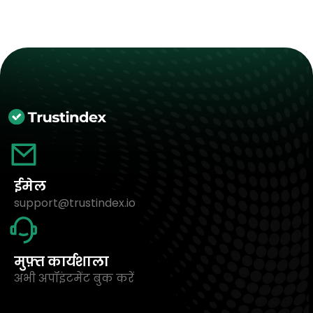
ईमेल
support@trustindex.io
मुफ़्त कार्यशाला
अभी अपॉइंटमेंट बुक करें