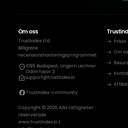
Om oss
Trustin
Trustindex Ltd.
Priser
Billigaste
Om os
recensionshanteringsprogrammet
Resur
1095 Budapest, Ungern Lechner
Ödön fasor 3.
Konta
support@trustindex.io
Affili
Trustindex-community
Copyright © 2026 Alla rättigheter
reserverade
www.trustindex.io
|