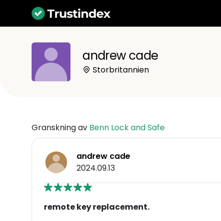
andrew cade
Storbritannien
Granskning av
Benn Lock and Safe
andrew cade
2024.09.13
remote key replacement.