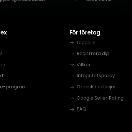
dex
För företag
Logga in
s
Registrera dig
ser
Villkor
kt
Integritetspolicy
ate-program
Granska riktlinjer
Google Seller Rating
FAQ