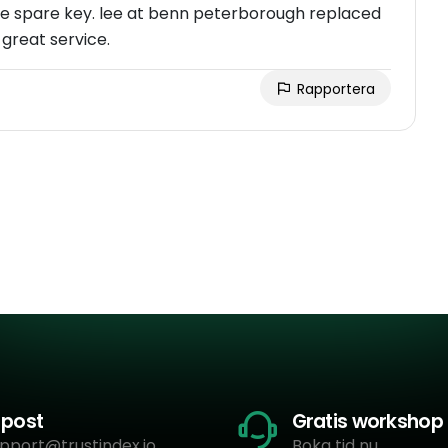
e spare key. lee at benn peterborough replaced
 great service.
Rapportera
-post
Gratis workshop
pport@trustindex.io
Boka tid nu