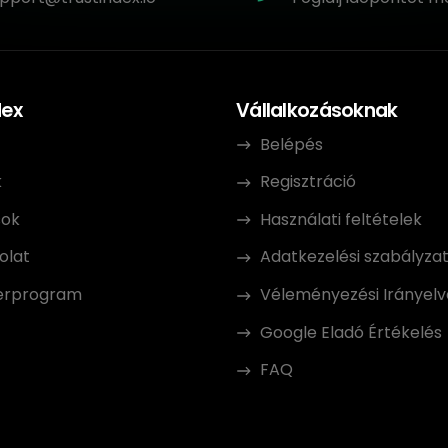
dex
Vállalkozásoknak
Belépés
k
Regisztráció
sok
Használati feltételek
olat
Adatkezelési szabályza
erprogram
Véleményezési Irányelv
Google Eladó Értékelés
FAQ