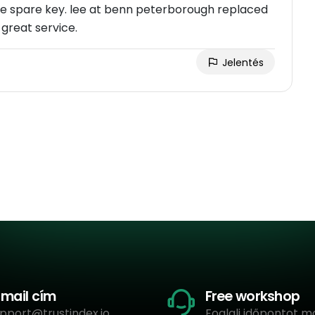
e spare key. lee at benn peterborough replaced
 great service.
Jelentés
-mail cím
Free workshop
pport@trustindex.io
Foglalj időpontot m