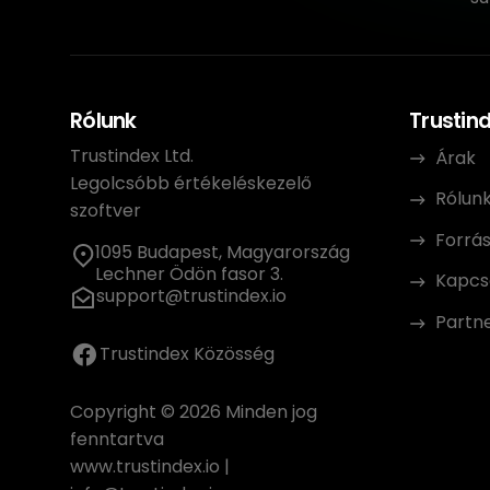
Rólunk
Trustin
Trustindex Ltd.
Árak
Legolcsóbb értékeléskezelő
Rólun
szoftver
Forrá
1095 Budapest, Magyarország
Lechner Ödön fasor 3.
Kapcs
support@trustindex.io
Partn
Trustindex Közösség
Copyright © 2026 Minden jog
fenntartva
www.trustindex.io
|