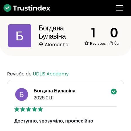
Богдана
1
0
Булавiна
Revisões
Útil
Alemanha
Revisão de
UDLIS Academy
Богдана Булавiна
2026.01.11
Доступно, зрозуміло, професійно