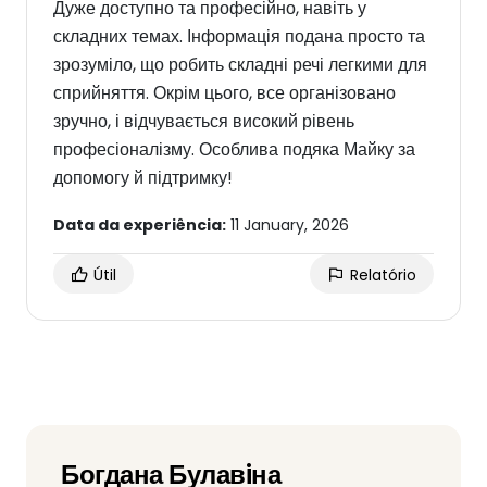
Дуже доступно та професійно, навіть у
складних темах. Інформація подана просто та
зрозуміло, що робить складні речі легкими для
сприйняття. Окрім цього, все організовано
зручно, і відчувається високий рівень
професіоналізму. Особлива подяка Майку за
допомогу й підтримку!
Data da experiência:
11 January, 2026
Útil
Relatório
Богдана Булавiна