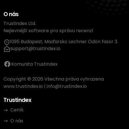
O nás
Trustindex Ltd.
Nejlevnější software pro správu recenzí
1095 Budapest, Maďarsko Lechner Ödön fasor 3.
support@trustindex.io
Komunita Trustindex
Copyright © 2026 Všechna práva vyhrazena
www.trustindex.io
|
info@trustindex.io
Trustindex
Ceník
O nás