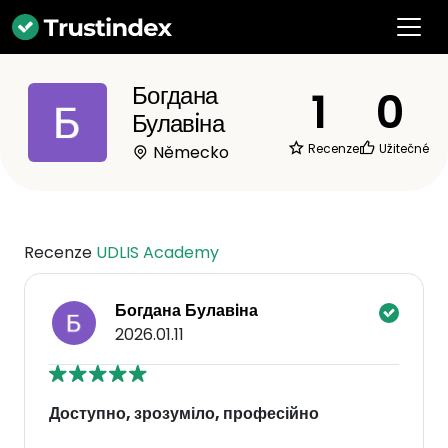
Богдана
1
0
Булавiна
Recenze
Užitečné
Německo
Recenze
UDLIS Academy
Богдана Булавiна
2026.01.11
Доступно, зрозуміло, професійно