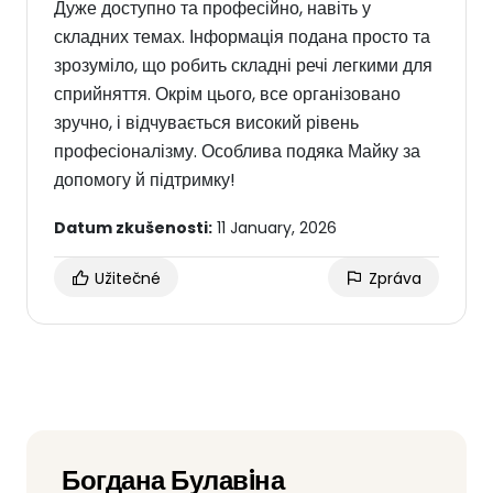
Дуже доступно та професійно, навіть у
складних темах. Інформація подана просто та
зрозуміло, що робить складні речі легкими для
сприйняття. Окрім цього, все організовано
зручно, і відчувається високий рівень
професіоналізму. Особлива подяка Майку за
допомогу й підтримку!
Datum zkušenosti:
11 January, 2026
Užitečné
Zpráva
Богдана Булавiна