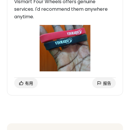
Vismart Four Wheels offers genuine
services. I'd recommend them anywhere
anytime.
有用
报告