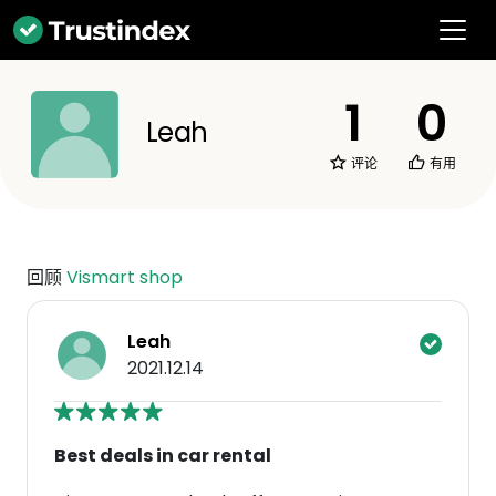
1
0
Leah
评论
有用
回顾
Vismart shop
Leah
2021.12.14
Best deals in car rental