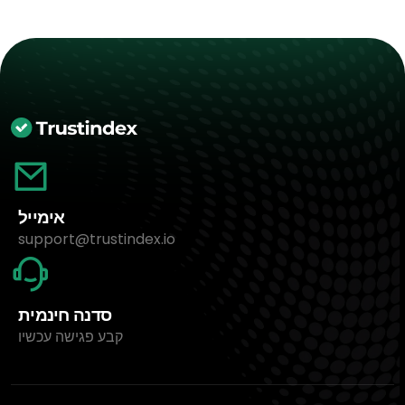
אימייל
support@trustindex.io
סדנה חינמית
קבע פגישה עכשיו