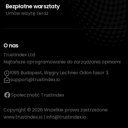
Bezpłatne warsztaty
Umów wizytę teraz
O nas
Trustindex Ltd.
Najtańsze oprogramowanie do zarządzania opiniami
1095 Budapest, Węgry Lechner Ödön fasor 3.
support@trustindex.io
Społeczność Trustindex
Copyright © 2026 Wszelkie prawa zastrzeżone
www.trustindex.io
|
info@trustindex.io