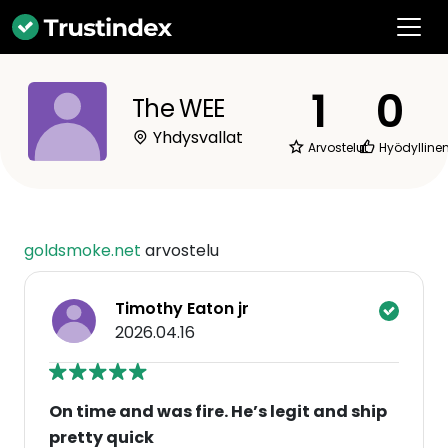
1
0
The WEE
Yhdysvallat
Arvostelut
Hyödylline
goldsmoke.net
arvostelu
Timothy Eaton jr
2026.04.16
On time and was fire. He’s legit and ship
pretty quick