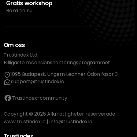
Gratis workshop
Boka tid nu
Om oss
Trustindex Ltd.
Billigaste recensionshanteringsprogrammet
1095 Budapest, Ungern Lechner Ödön fasor 3.
support@trustindex.io
Trustindex-community
Copyright © 2026 Alla rättigheter reserverade
www.trustindex.io
|
info@trustindex.io
Trustindex