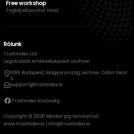
Free workshop
Foglalj időpontot most
Rólunk
Trustindex Ltd.
Legolcsóbb értékeléskezelő szoftver
1095 Budapest, Magyarország Lechner Ödön fasor
3.
support@trustindex.io
Trustindex Közösség
Copyright © 2026 Minden jog fenntartva
www.trustindex.io
|
info@trustindex.io