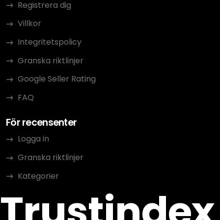
Registrera dig
Villkor
Integritetspolicy
Granska riktlinjer
Google Seller Rating
FAQ
För recensenter
Logga in
Granska riktlinjer
Kategorier
Trustindex