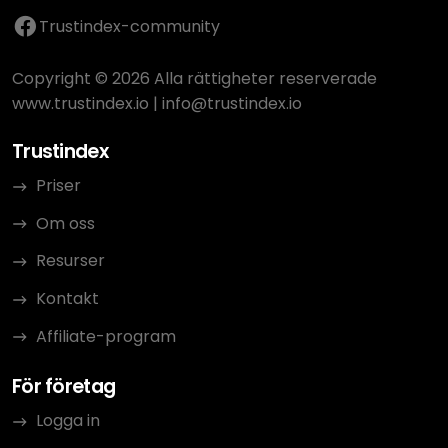
Trustindex-community
Copyright © 2026 Alla rättigheter reserverade
www.trustindex.io
|
info@trustindex.io
Trustindex
Priser
Om oss
Resurser
Kontakt
Affiliate-program
För företag
Logga in