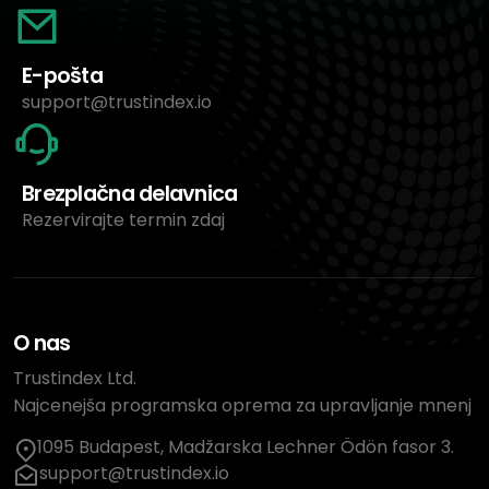
E-pošta
support@trustindex.io
Brezplačna delavnica
Rezervirajte termin zdaj
O nas
Trustindex Ltd.
Najcenejša programska oprema za upravljanje mnenj
1095 Budapest, Madžarska Lechner Ödön fasor 3.
support@trustindex.io