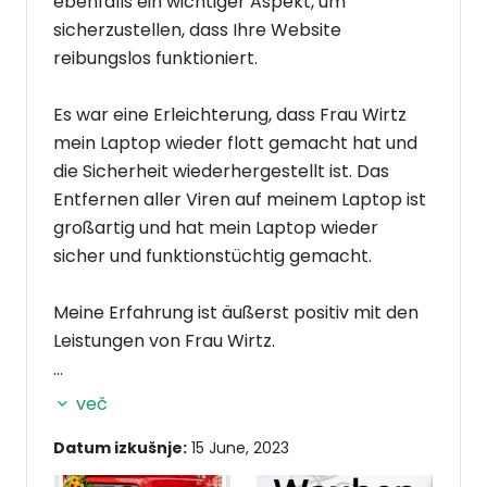
ebenfalls ein wichtiger Aspekt, um
sicherzustellen, dass Ihre Website
reibungslos funktioniert.
Es war eine Erleichterung, dass Frau Wirtz
mein Laptop wieder flott gemacht hat und
die Sicherheit wiederhergestellt ist. Das
Entfernen aller Viren auf meinem Laptop ist
großartig und hat mein Laptop wieder
sicher und funktionstüchtig gemacht.
Meine Erfahrung ist äußerst positiv mit den
Leistungen von Frau Wirtz.
Wenn Sie weitere Fragen haben oder
več
weitere Unterstützung benötigen, zögern Sie
Datum izkušnje:
15 June, 2023
nicht, sich an Frau Wirtz zu wenden. Sie ist
eine zuverlässige und kompetente Fachfrau.