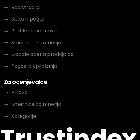
Registracija
Splošni pogoji
Politika zasebnosti
Smernice za mnenja
Google ocena prodajalca
Pogosta vprašanja
Za ocenjevalce
Prijava
Smernice za mnenja
Kategorije
Trustindex