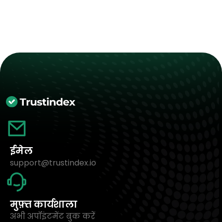
ईमेल
support@trustindex.io
मुफ़्त कार्यशाला
अभी अपॉइंटमेंट बुक करें